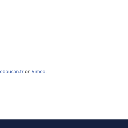
Leboucan.fr
on
Vimeo
.