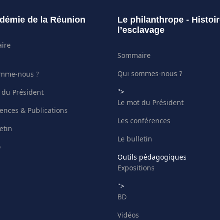
démie de la Réunion
Le philanthrope - Histoi
l’esclavage
ire
Sommaire
Qui sommes-nous ?
omme-nous ?
">
 du Président
Le mot du Président
ences & Publications
Les conférences
etin
Le bulletin
o
Outils pédagogiques
Expositions
">
BD
Vidéos