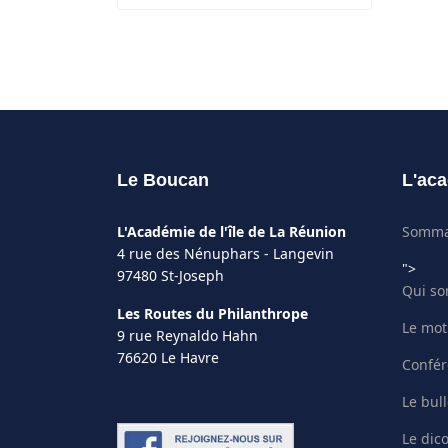
Le Boucan
L'aca
L'Académie de l'île de La Réunion
Somma
4 rue des Nénuphars - Langevin
">
97480 St-Joseph
Qui s
Les Routes du Philanthrope
Le mot
9 rue Reynaldo Hahn
76620 Le Havre
Confér
Le bull
Le dic