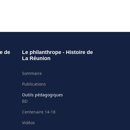
re de
Le philanthrope - Histoire de
La Réunion
Sommaire
Publications
Outils pédagogiques
BD
Centenaire 14-18
Vidéos