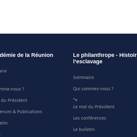
démie de la Réunion
Le philanthrope - Histoi
l’esclavage
ire
Sommaire
Qui sommes-nous ?
omme-nous ?
">
 du Président
Le mot du Président
ences & Publications
Les conférences
etin
Le bulletin
o