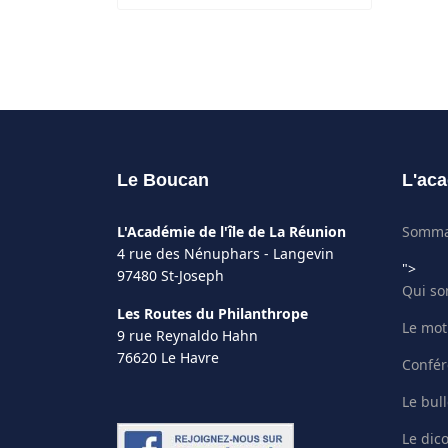
Le Boucan
L'aca
L'Académie de l'île de La Réunion
Somma
4 rue des Nénuphars - Langevin
">
97480 St-Joseph
Qui s
Les Routes du Philanthrope
Le mot
9 rue Reynaldo Hahn
76620 Le Havre
Confér
Le bull
Le dic