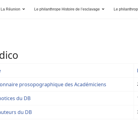
 La Réunion
Le philanthrope Histoire de l’esclavage
Le philanthro
dico
e
ionnaire prosopographique des Académiciens
notices du DB
auteurs du DB