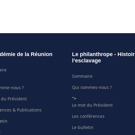
démie de la Réunion
Le philanthrope - Histoi
l’esclavage
ire
Sommaire
Qui sommes-nous ?
omme-nous ?
">
 du Président
Le mot du Président
ences & Publications
Les conférences
etin
Le bulletin
o