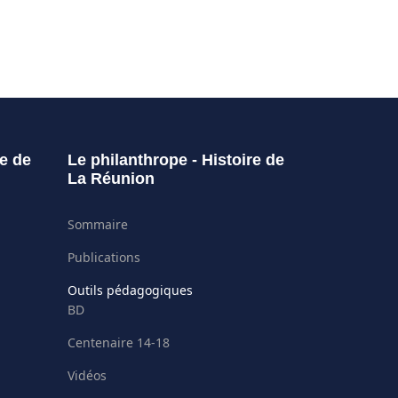
re de
Le philanthrope - Histoire de
La Réunion
Sommaire
Publications
Outils pédagogiques
BD
Centenaire 14-18
Vidéos