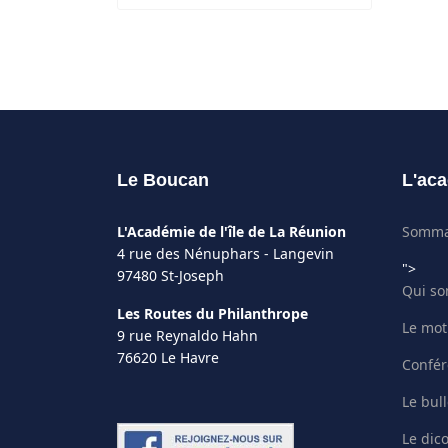
Le Boucan
L'aca
L'Académie de l'île de La Réunion
Somma
4 rue des Nénuphars - Langevin
">
97480 St-Joseph
Qui s
Les Routes du Philanthrope
Le mot
9 rue Reynaldo Hahn
76620 Le Havre
Confér
Le bull
Le dic