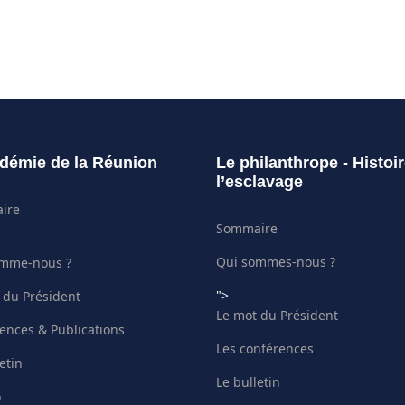
démie de la Réunion
Le philanthrope - Histoi
l’esclavage
ire
Sommaire
Qui sommes-nous ?
omme-nous ?
">
 du Président
Le mot du Président
ences & Publications
Les conférences
etin
Le bulletin
o