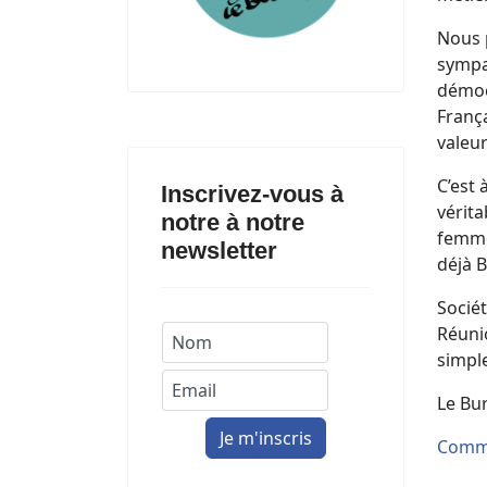
Nous 
sympa
démocr
França
valeur
C’est 
Inscrivez-vous à
vérita
notre à notre
femmes
newsletter
déjà 
Sociét
Réunio
simpl
Le Bur
Commu