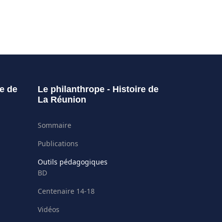
re de
Le philanthrope - Histoire de
La Réunion
Sommaire
Publications
Outils pédagogiques
BD
Centenaire 14-18
Vidéos