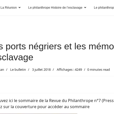
 La Réunion
Le philanthrope Histoire de l’esclavage
Le philanthro
s ports négriers et les mémoi
esclavage
can
Le bulletin
3 juillet 2018
Affichages : 4249
0 minutes read
vez ici le sommaire de la Revue du Philanthrope n°7 (Press
ez sur la couverture pour accéder au sommaire