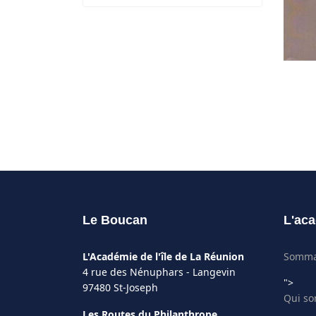
Le Boucan
L'aca
L'Académie de l'île de La Réunion
Somma
4 rue des Nénuphars - Langevin
">
97480 St-Joseph
Qui s
Les Routes du Philanthrope