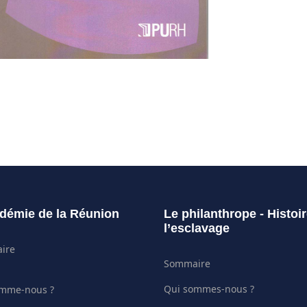
démie de la Réunion
Le philanthrope - Histoi
l’esclavage
ire
Sommaire
Qui sommes-nous ?
omme-nous ?